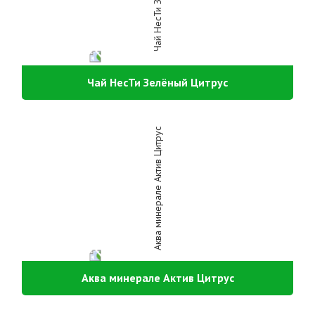
Чай НесТи Зелёный Цитрус
Аква минерале Актив Цитрус