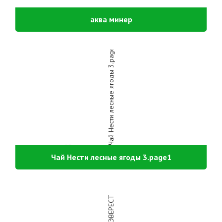
аква минер
Чай Нести лесные ягоды 3.page1