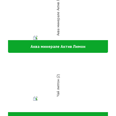
Аква минерале Актив Лимон