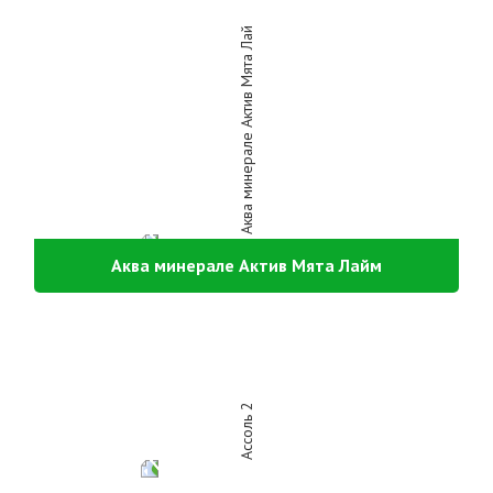
Аква минерале Актив Мята Лайм