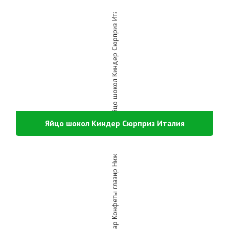
Яйцо шокол Киндер Сюрприз Италия