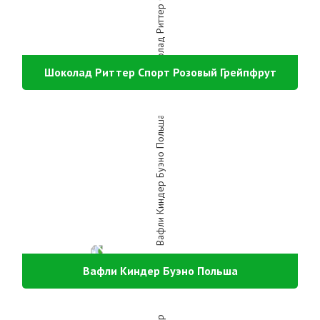
Шоколад Риттер Спорт Розовый Грейпфрут
Вафли Киндер Буэно Польша