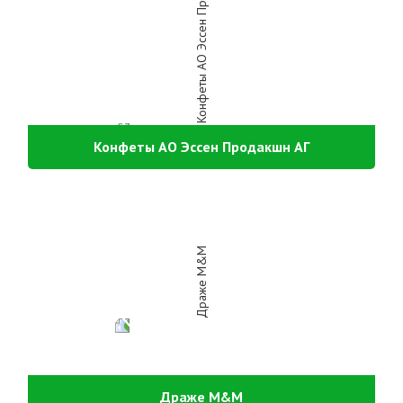
Конфеты АО Эссен Продакшн АГ
Драже M&M