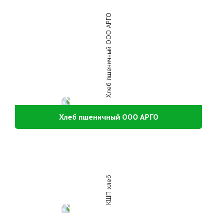
Хлеб пшеничный ООО АРГО