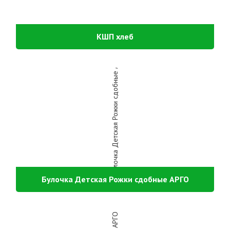
КШП хлеб
Булочка Детская Рожки сдобные АРГО