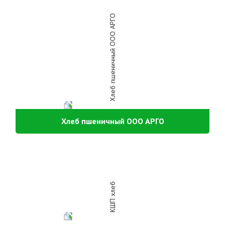
Хлеб пшеничный ООО АРГО