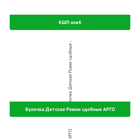
КШП хлеб
Булочка Детская Рожки сдобные АРГО