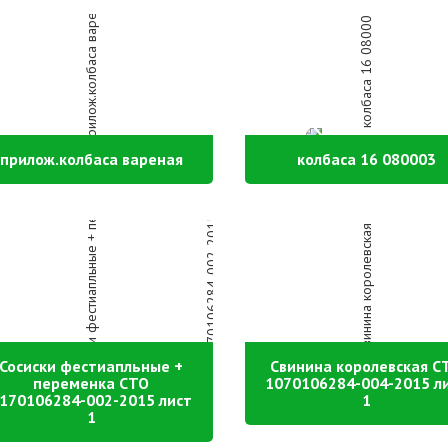
прилож.колбаса вареная
колбаса 16 080003
Сосиски фестиапльные +
Свинина королевская С
переменка СТО
1070106284-004-2015 л
170106284-002-2015 лист
1
1