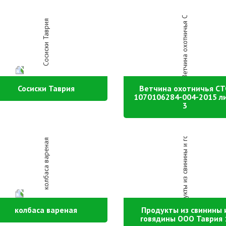
Сосиски Таврия
Ветчина охотничья С
1070106284-004-2015 л
3
колбаса вареная
Продукты из свинины 
говядины ООО Таврия 