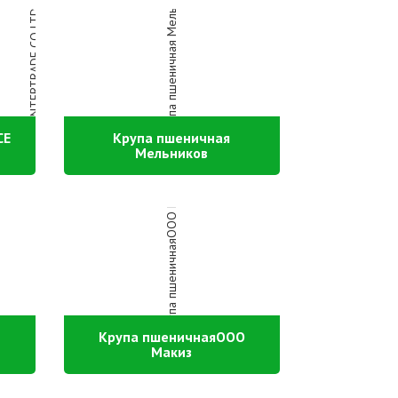
CE
Крупа пшеничная
Мельников
Крупа пшеничнаяООО
Макиз