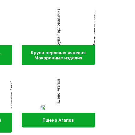
.
Крупа перловая.ячневая
Макаронные изделия
й
Пшено Агапов