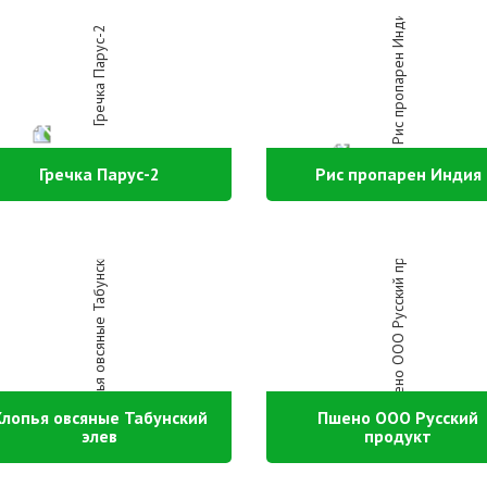
Гречка Парус-2
Рис пропарен Индия
Хлопья овсяные Табунский
Пшено ООО Русский
элев
продукт