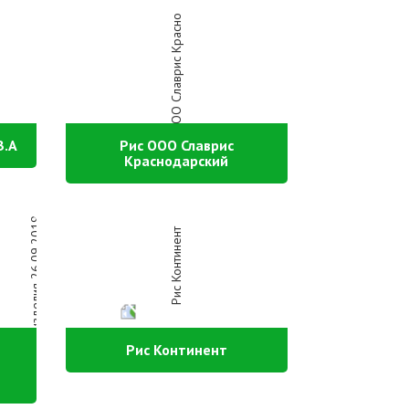
В.А
Рис ООО Славрис
Краснодарский
Рис Континент