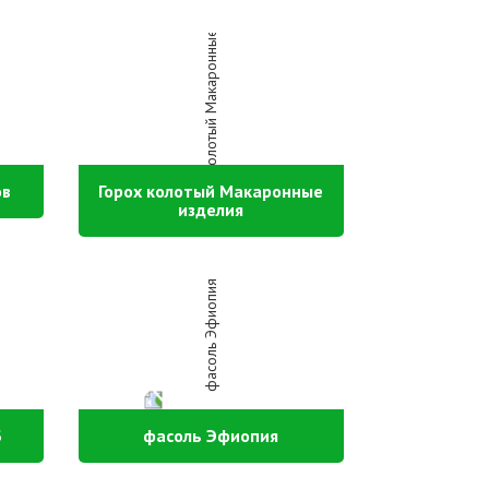
ов
Горох колотый Макаронные
изделия
Б
фасоль Эфиопия