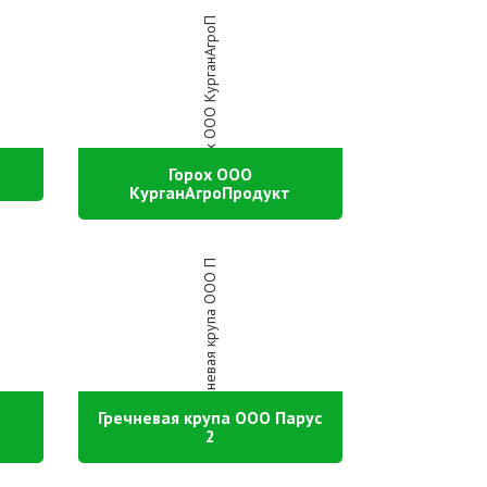
Горох ООО
КурганАгроПродукт
Гречневая крупа ООО Парус
2