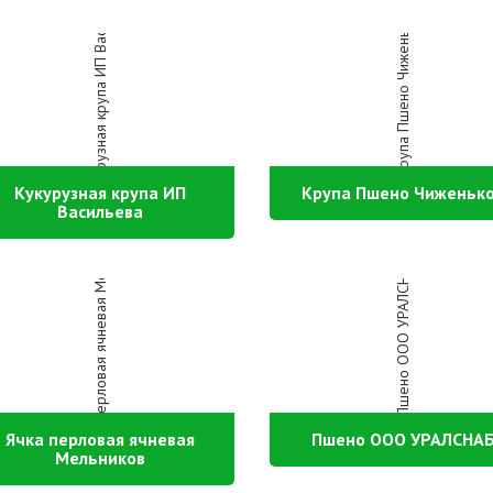
Кукурузная крупа ИП
Крупа Пшено Чиженьк
Васильева
Ячка перловая ячневая
Пшено ООО УРАЛСНА
Мельников