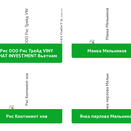
Рис ООО Рис Трейд VINY
Манка Мельников
HAT INVESTMENT Вьетнам
Рис Континент нов
Ячка перлова Мельник