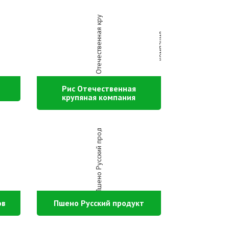
Рис Отечественная
крупяная компания
ов
Пшено Русский продукт