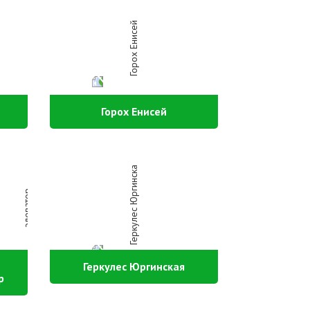
Горох Енисей
Геркулес Юргинская
р