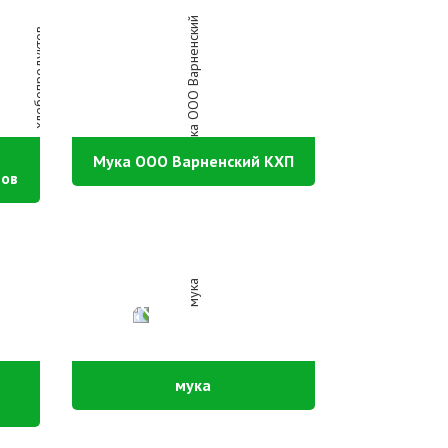
Мука ООО Варненский КХП
тов
мука