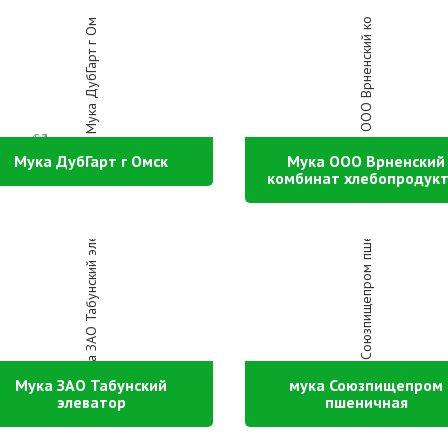
Мука ДубГарт г Омск
Мука ООО Врненский
комбинат хлебопродук
Мука ЗАО Табунский
мука Союзпищепром
элеватор
пшеничная