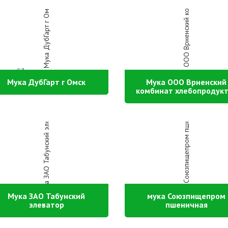
Мука ДубГарт г Омск
Мука ООО Врненский
комбинат хлебопродук
Мука ЗАО Табунский
мука Союзпищепром
элеватор
пшеничная