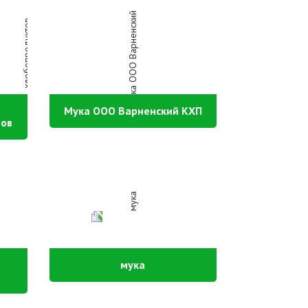
Мука ООО Варненский КХП
тов
мука