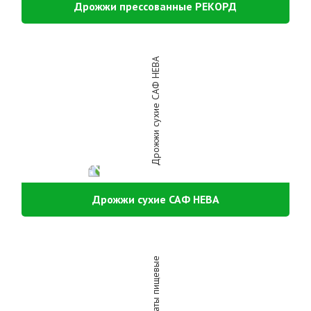
Дрожжи прессованные РЕКОРД
Дрожжи сухие САФ НЕВА