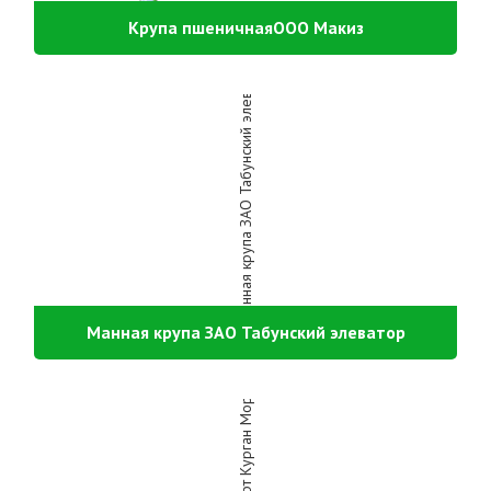
Крупа пшеничнаяООО Макиз
Манная крупа ЗАО Табунский элеватор