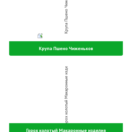
Крупа Пшено Чиженьков
Горох колотый Макаронные изделия