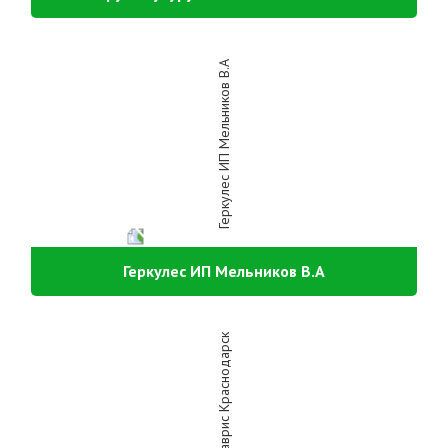
Геркулес ИП Мельников В.А