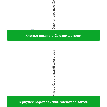
Хлопья овсяные Союзпищепром
Геркулес Коротоякский элеватор.Алтай