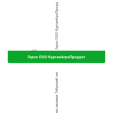
Горох ООО КурганАгроПродукт