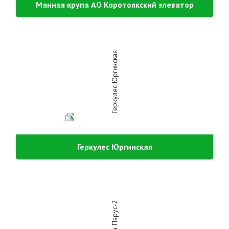
Манная крупа АО Коротоякский элеватор
Геркулес Юргинская