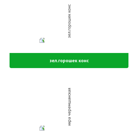
зел.горошек конс