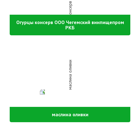
Огурцы консерв ООО Чегемский винпищепром
РКБ
маслина оливки