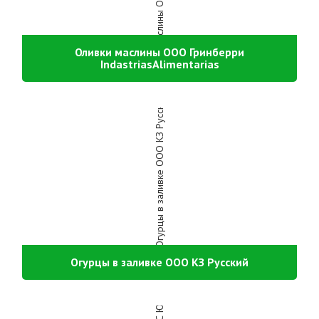
Оливки маслины ООО Гринберри
IndastriasAlimentarias
Огурцы в заливке ООО КЗ Русский