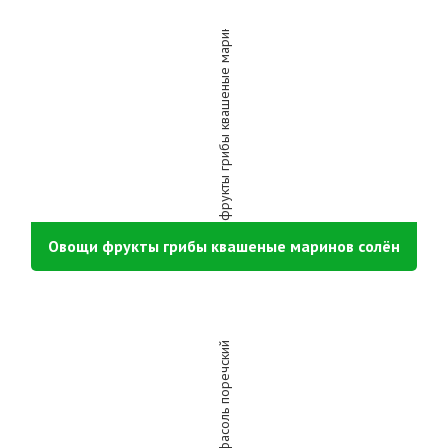
Овощи фрукты грибы квашеные маринов солён