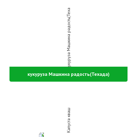
кукуруза Машкина радость(Техада)