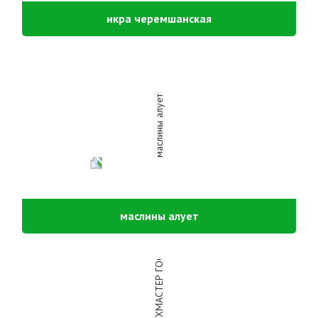
икра черемшанская
маслины алует