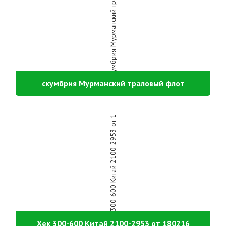
скумбрия Мурманский траловый флот
Хек 300-600 Китай 2100-2953 от 180216