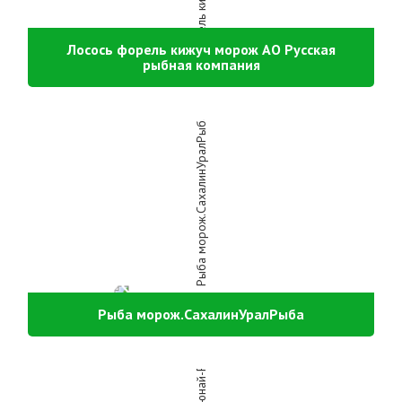
Лосось форель кижуч морож АО Русская
рыбная компания
Рыба морож.СахалинУралРыба