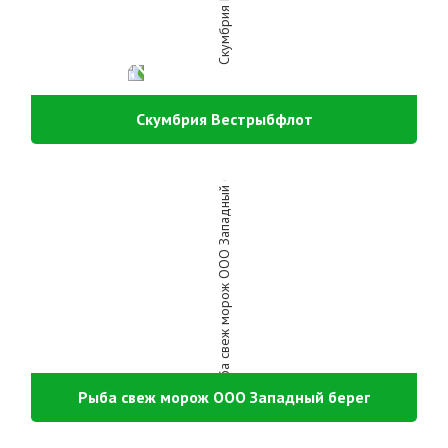
Скумбрия Вестрыбфлот
Рыба свеж морож ООО Западный берег