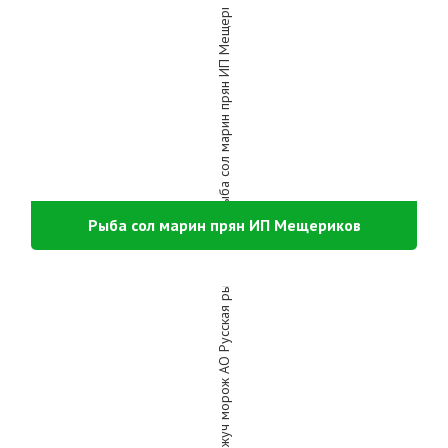
Рыба сол марин прян ИП Мещериков