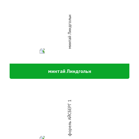
минтай Линдгольн