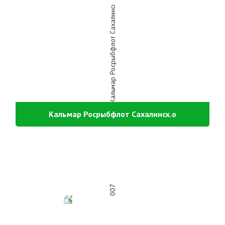
Кальмар Росрыбфлот Сахалинск.о