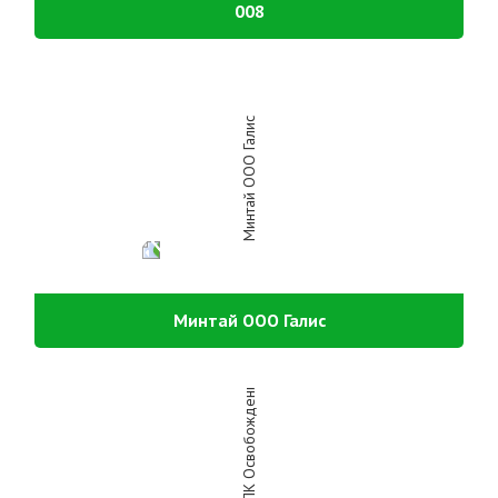
008
Минтай ООО Галис