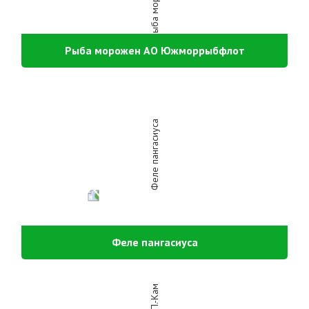
Рыба морожен АО Южморрыбфлот
Феле пангасиуса