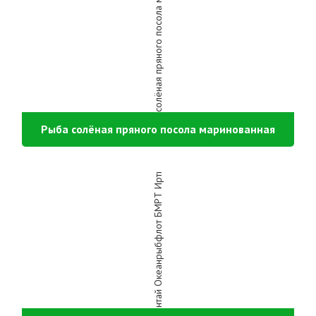
Рыба солёная пряного посола маринованная