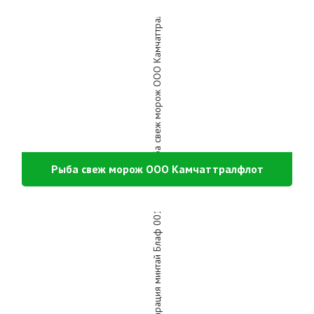
Рыба свеж морож ООО Камчаттралфлот