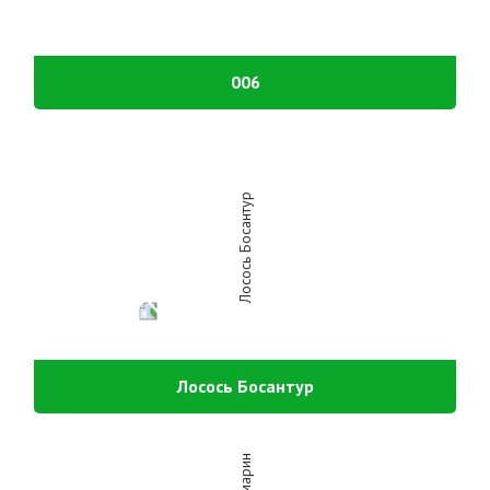
006
Лосось Босантур