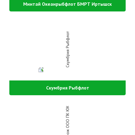
Минтай Океанрыбфлот БМРТ Иртышск
Скумбрия Рыбфлот