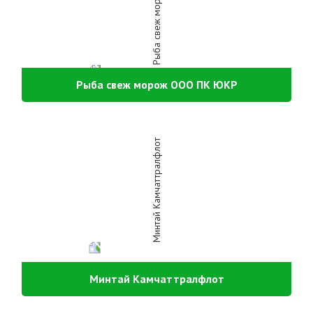
Рыба свеж морож ООО ПК ЮКР
Минтай Камчаттралфлот