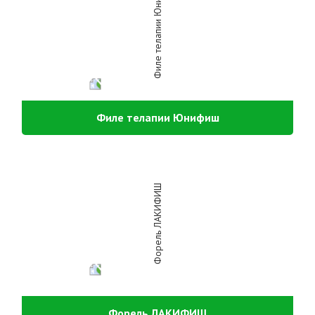
Филе телапии Юнифиш
Форель ЛАКИФИШ