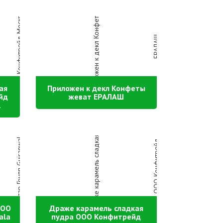
ая
Приложен к декл Конфеты
йд
жеват ЕРАЛАШ
1
ООО
Драже карамель сладкая
ala
пудра ООО Конфитрейд