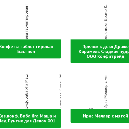
Конфеты таблеттирован
Прилож к декл Драже
Бастион
Карамель Сладкая пуд
ООО Конфитрейд
ев.конф. Баба Яга Маша и
Ирис Меллер с мятой
ед Лунтик для Девоч 001