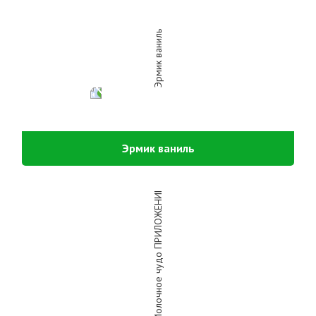
Эрмик ваниль