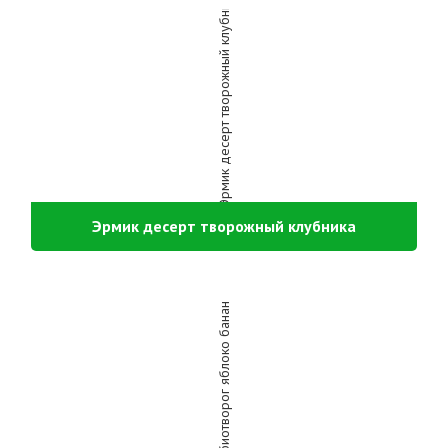
Эрмик десерт творожный клубника