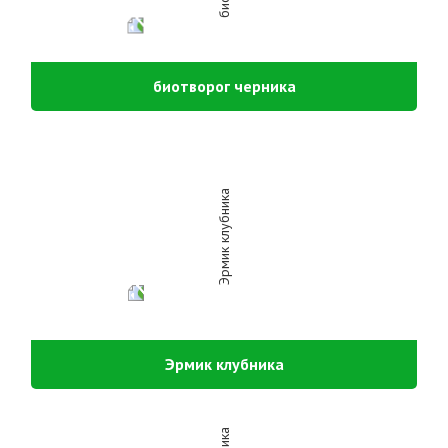
биотворог черника
Эрмик клубника