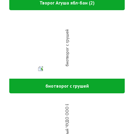
Творог Агуша ябл-бан (2)
биотворог с грушей