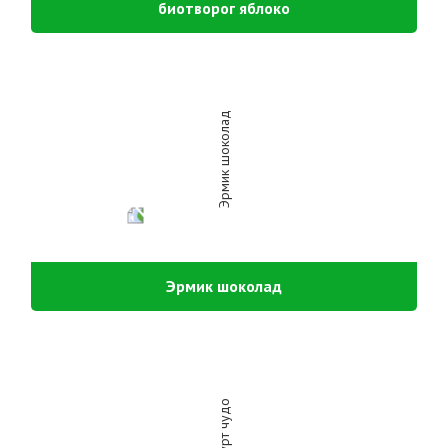
биотворог яблоко
Эрмик шоколад