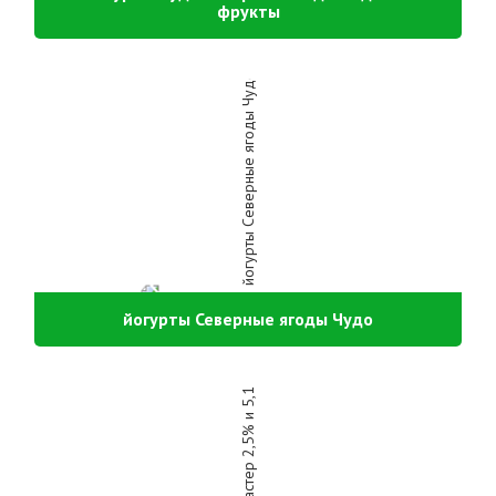
фрукты
йогурты Северные ягоды Чудо