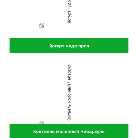
йогурт чудо прил
Коктеёль молочный Чебаркуль