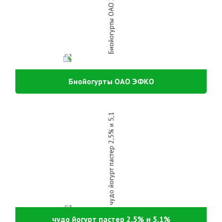
Биойогурты ОАО ЭФКО
чудо йогурт пастер 2,5% и 5,1%