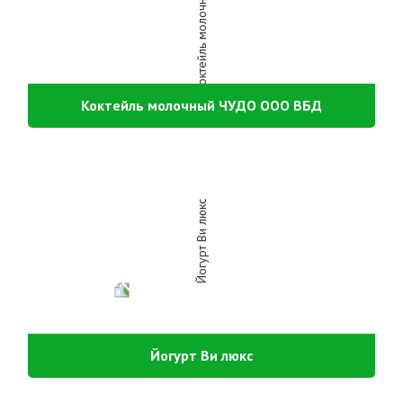
Коктейль молочный ЧУДО ООО ВБД
Йогурт Ви люкс