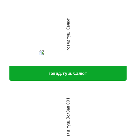
говяд.туш. Салют