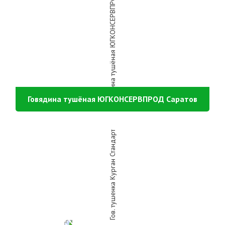
Говядина тушёная ЮГКОНСЕРВПРОД Саратов