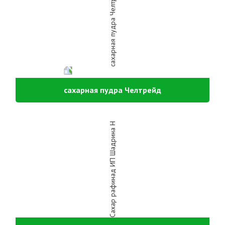
сахарная пудра Челтрейд