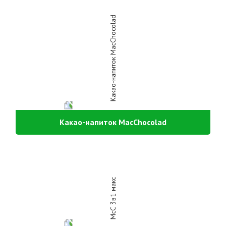
Какао-напиток MacChocolad