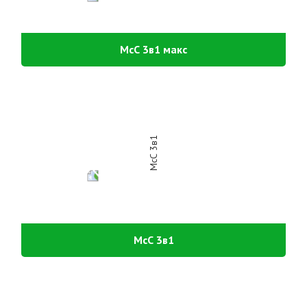
МсС 3в1 макс
МсС 3в1