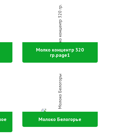
Молко концентр 320
гр.page1
ное
Молоко Белогорье