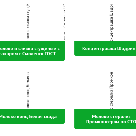
олоко и сливки сгущёные с
Концентрашка Шадрин
сахаром г Смоленск ГОСТ
Молоко конц Белая слада
Молоко стерилиз
Промконсервы по СТ