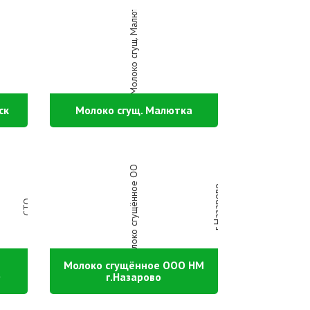
ск
Молоко сгущ. Малютка
Молоко сгущённое ООО НМ
О
г.Назарово