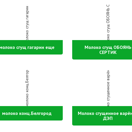
молоко сгущ гагарин еще
Молоко сгущ ОБОЯНЬ
СЕРТИК
молоко конц.Белгород
Молоко сгущенное варё
ДЭП