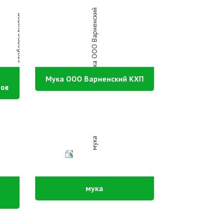
Мука ООО Варненский КХП
тов
мука