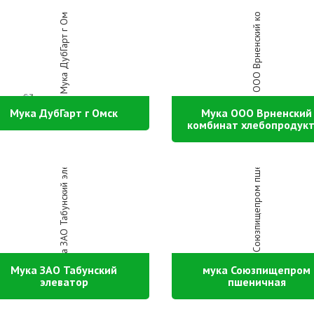
Мука ДубГарт г Омск
Мука ООО Врненский
комбинат хлебопродук
Мука ЗАО Табунский
мука Союзпищепром
элеватор
пшеничная