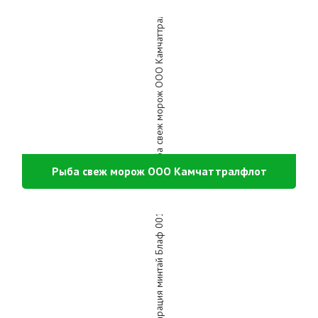
Рыба свеж морож ООО Камчаттралфлот