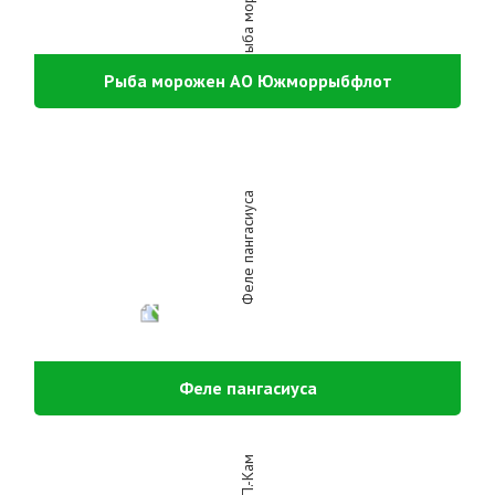
Рыба морожен АО Южморрыбфлот
Феле пангасиуса