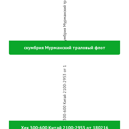
скумбрия Мурманский траловый флот
Хек 300-600 Китай 2100-2953 от 180216