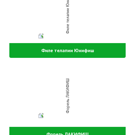
Филе телапии Юнифиш
Форель ЛАКИФИШ