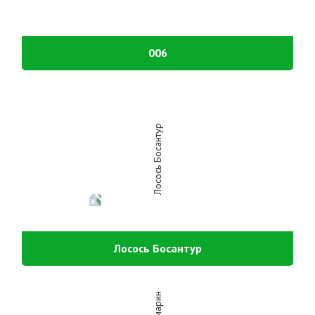
006
Лосось Босантур