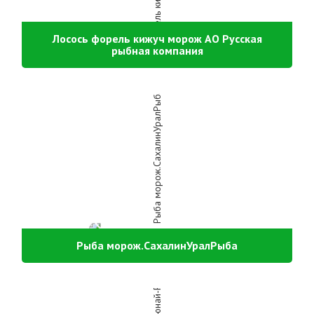
Лосось форель кижуч морож АО Русская
рыбная компания
Рыба морож.СахалинУралРыба