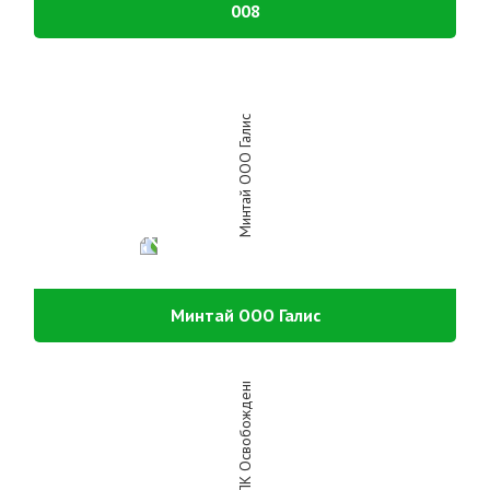
008
Минтай ООО Галис