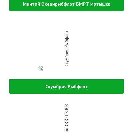
Минтай Океанрыбфлот БМРТ Иртышск
Скумбрия Рыбфлот