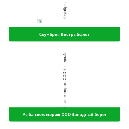
Скумбрия Вестрыбфлот
Рыба свеж морож ООО Западный берег