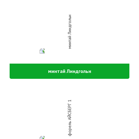
минтай Линдгольн