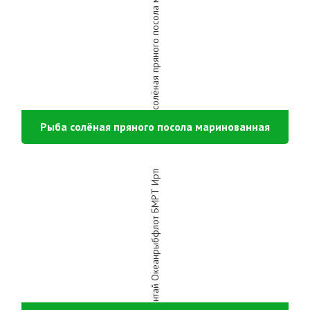
Рыба солёная пряного посола маринованная