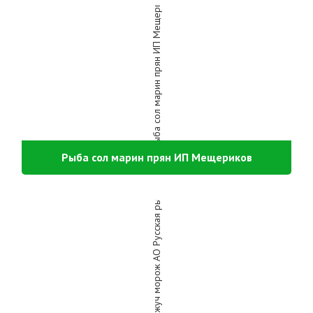
Рыба сол марин прян ИП Мещериков