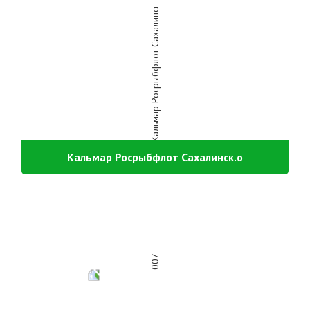
Кальмар Росрыбфлот Сахалинск.о