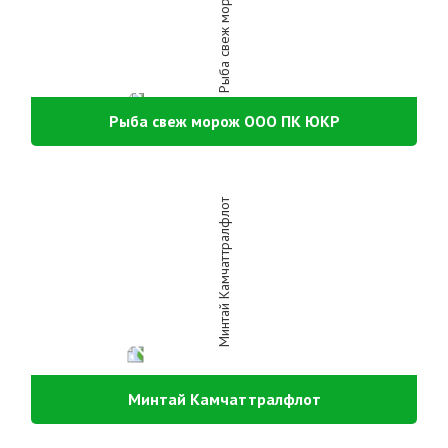
Рыба свеж морож ООО ПК ЮКР
Минтай Камчаттралфлот