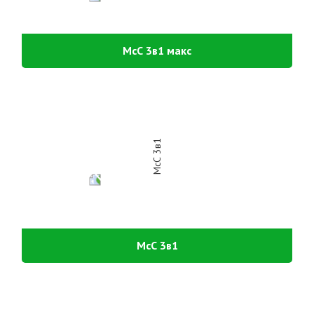
МсС 3в1 макс
МсС 3в1