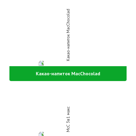
Какао-напиток MacChocolad