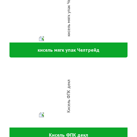
кисель мягк упак Челтрейд
Кисель ФПК декл