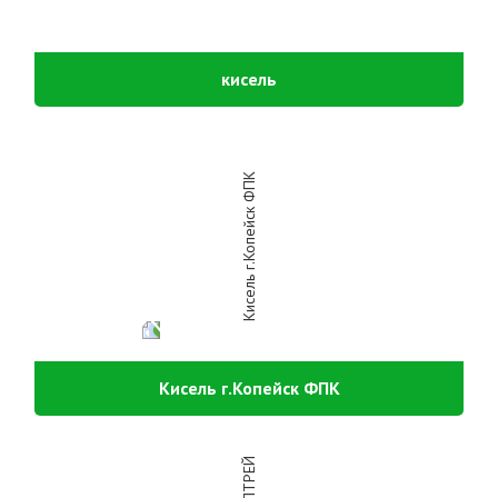
кисель
Кисель г.Копейск ФПК